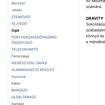
All Mounta
Kenőzsír
számára.
Jeladó
SZEMÜVEG
GRAVITY
FEJVÉDŐ
Sokoldalúa
szabadalma
Cipő
könnyű és 
FÉNYVISSZAVERŐ/NADRÁG
a mérsékel
ÖSSZEFOGÓ
TELEFONTARTÓ
Felniszalag
KIEGÉSZÍTŐK/-SAPKA
GUMIRAGASZTÓ KÉSZLET
Gyorszár
Kábel
BANDÁZS
OLDALTÁMASZ
Kamásli