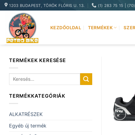
Skip
1203 BUDAPEST, TÖRÖK FLÓRIS U. 13.
(1) 283 75 15 | (70
to
content
KEZDŐOLDAL
TERMÉKEK
SZER
TERMÉKEK KERESÉSE
Keresés
a
következőre:
TERMÉKKATEGÓRIÁK
ALKATRÉSZEK
Egyéb új termék