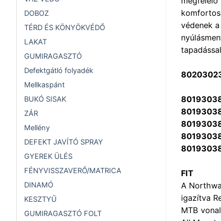
megfelelő 
komfortos,
DOBOZ
védenek a 
TÉRD ÉS KÖNYÖKVÉDŐ
nyúlásmen
LAKAT
tapadással
GUMIRAGASZTÓ
Defektgátló folyadék
8020302
Mellkaspánt
8019303
BUKÓ SISAK
8019303
ZÁR
8019303
Mellény
8019303
DEFEKT JAVÍTÓ SPRAY
8019303
GYEREK ÜLÉS
FÉNYVISSZAVERŐ/MATRICA
FIT
A Northwav
DINAMÓ
igazítva R
KESZTYŰ
MTB vonalo
GUMIRAGASZTÓ FOLT