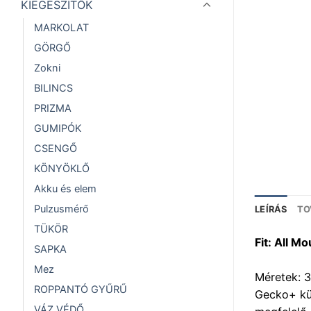
KIEGÉSZÍTŐK
MARKOLAT
GÖRGŐ
Zokni
BILINCS
PRIZMA
GUMIPÓK
CSENGŐ
KÖNYÖKLŐ
Akku és elem
Pulzusmérő
LEÍRÁS
TO
TÜKÖR
Fit: All Mo
SAPKA
Mez
Méretek: 3
ROPPANTÓ GYŰRŰ
Gecko+ kül
VÁZ VÉDŐ