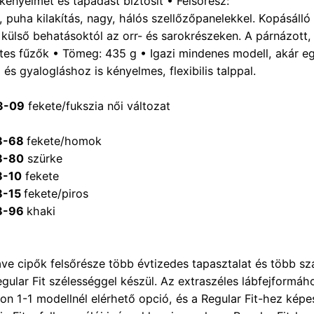
kényelmet és tapadást biztosít • Felsőrész:
 puha kilakítás, nagy, hálós szellőzőpanelekkel. Kopásálló
külső behatásoktól az orr- és sarokrészeken. A párnázott,
tes fűzők • Tömeg: 435 g • Igazi mindenes modell, akár 
 és gyalogláshoz is kényelmes, flexibilis talppal.
3-09
fekete/fukszia női változat
8-68
fekete/homok
8-80
szürke
8-10
fekete
8-15
fekete/piros
8-96
khaki
e cipők felsőrésze több évtizedes tapasztalat és több sz
egular Fit szélességgel készül. Az extraszéles lábfejformáho
n 1-1 modellnél elérhető opció, és a Regular Fit-hez képes