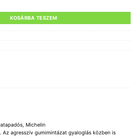
 WMN fekete/fukszia, taposó pedálhoz mennyiség
KOSÁRBA TESZEM
tratapadós, Michelin
. Az agresszív gumimintázat gyaloglás közben is