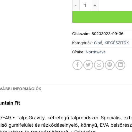
Cipő NORTHWAVE FLAT TRIBE
Cikkszám:
80203023-09-36
Kategóriák:
Cipő
,
KIEGÉSZÍTŐK
Címke:
Northwave
VÁBBI INFORMÁCIÓK
untain Fit
7–49 • Talp: Gravity, kétrétegű talprendszer. Speciális, ex
ső gumifelület és rázkódáselnyelő, könnyű, EVA belsőrész