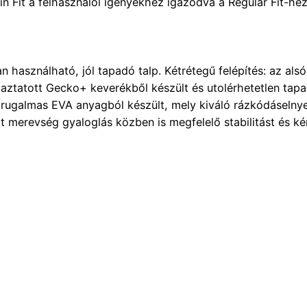
in Fit a felhasználói igényekhez igazodva a Regular Fit-he
n használható, jól tapadó talp. Kétrétegű felépítés: az a
ztatott Gecko+ keverékből készült és utolérhetetlen tapa
rugalmas EVA anyagból készült, mely kiváló rázkódáselnye
t merevség gyaloglás közben is megfelelő stabilitást és ké