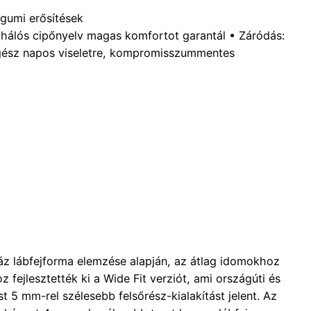
 gumi erősítések
 hálós cipőnyelv magas komfortot garantál • Záródás:
egész napos viseletre, kompromisszummentes
áz lábfejforma elemzése alapján, az átlag idomokhoz
z fejlesztették ki a Wide Fit verziót, ami országúti és
t 5 mm-rel szélesebb felsőrész-kialakítást jelent. Az