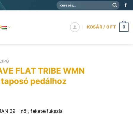
Keresés
a
következőre:
KOSÁR /
0
FT
R
0
CIPŐ
VE FLAT TRIBE WMN
, taposó pedálhoz
 39 – női, fekete/fukszia