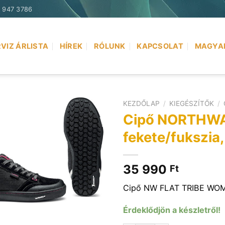
) 947 3786
VIZ ÁRLISTA
HÍREK
RÓLUNK
KAPCSOLAT
MAGYA
KEZDŐLAP
/
KIEGÉSZÍTŐK
/
Cipő NORTHWA
fekete/fukszia
35 990
Ft
Cipő NW FLAT TRIBE WOMAN
Érdeklődjön a készletről!