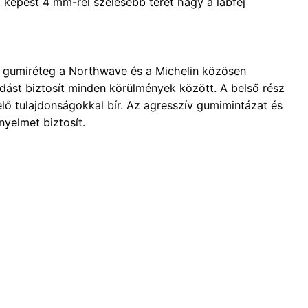
z képest 4 mm-rel szélesebb teret hagy a lábfej
lsó gumiréteg a Northwave és a Michelin közösen
dást biztosít minden körülmények között. A belső rész
lő tulajdonságokkal bír. Az agresszív gumimintázat és
nyelmet biztosít.