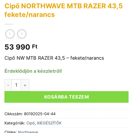
Cipő NORTHWAVE MTB RAZER 43,5
fekete/narancs
53 990
Ft
Cipő NW MTB RAZER 43,5 – fekete/narancs
Érdeklődjön a készletről!
Cipő NORTHWAVE MTB RAZER 43,5 fekete/narancs mennyi
KOSÁRBA TESZEM
Cikkszám:
80192025-04-44
Kategóriák:
Cipő
,
KIEGÉSZÍTŐK
Címke:
Northwave