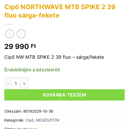
Cipő NORTHWAVE MTB SPIKE 2 39
fluo sárga-fekete
29 990
Ft
Cipő NW MTB SPIKE 2 39 fluo – sárga/fekete
Érdeklődjön a készletről!
Cipő NORTHWAVE MTB SPIKE 2 39 fluo sárga-fekete mennyi
KOSÁRBA TESZEM
Cikkszám:
80192029-10-36
Kategóriák:
Cipő
,
KIEGÉSZÍTŐK