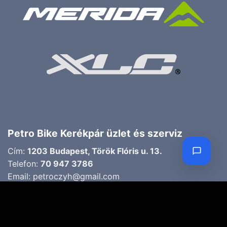
Petro Bike Kerékpár üzlet és szerviz
Cím:
1203 Budapest, Török Flóris u. 13.
Telefon:
70 947 3786
Email:
petroczyh@gmail.com
Nyári nyitva tartás