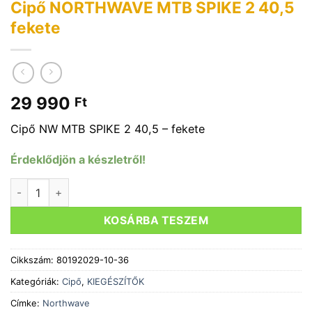
Cipő NORTHWAVE MTB SPIKE 2 40,5
fekete
29 990
Ft
Cipő NW MTB SPIKE 2 40,5 – fekete
Érdeklődjön a készletről!
Cipő NORTHWAVE MTB SPIKE 2 40,5 fekete mennyiség
KOSÁRBA TESZEM
Cikkszám:
80192029-10-36
Kategóriák:
Cipő
,
KIEGÉSZÍTŐK
Címke:
Northwave