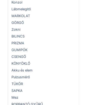
Konzol
Lábmelegitő
MARKOLAT
GÖRGŐ
Zokni
BILINCS
PRIZMA
GUMIPÓK
CSENGŐ
KÖNYÖKLŐ
Akku és elem
Pulzusmérő
TÜKÖR
SAPKA
Mez
ROPPANTÓ GYŰRŰ