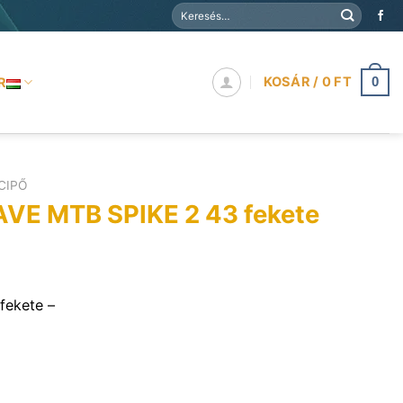
Keresés
a
következőre:
KOSÁR /
0
FT
R
0
CIPŐ
E MTB SPIKE 2 43 fekete
fekete –
 2 43 fekete mennyiség