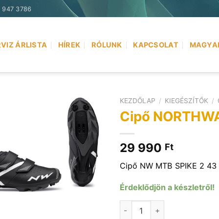
) 947 3786
VIZ ÁRLISTA
HÍREK
RÓLUNK
KAPCSOLAT
MAGYA
KEZDŐLAP
/
KIEGÉSZÍTŐK
/
Cipő NORTHWAV
29 990
Ft
Cipő NW MTB SPIKE 2 43 
Érdeklődjön a készletről!
Cipő NORTHWAVE MTB SPIKE