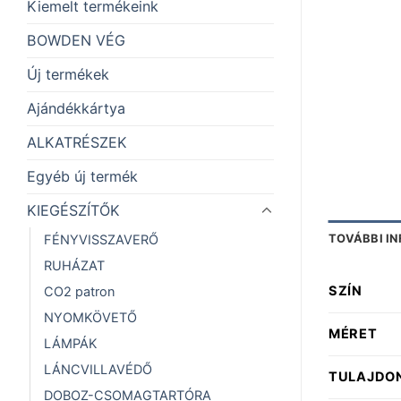
Kiemelt termékeink
BOWDEN VÉG
Új termékek
Ajándékkártya
ALKATRÉSZEK
Egyéb új termék
KIEGÉSZÍTŐK
TOVÁBBI I
FÉNYVISSZAVERŐ
RUHÁZAT
SZÍN
CO2 patron
NYOMKÖVETŐ
MÉRET
LÁMPÁK
LÁNCVILLAVÉDŐ
TULAJDO
DOBOZ-CSOMAGTARTÓRA