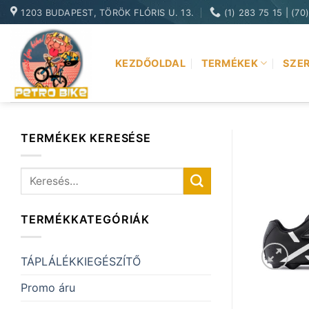
Skip
1203 BUDAPEST, TÖRÖK FLÓRIS U. 13.
(1) 283 75 15 | (70
to
content
KEZDŐOLDAL
TERMÉKEK
SZER
TERMÉKEK KERESÉSE
Keresés
a
következőre:
TERMÉKKATEGÓRIÁK
TÁPLÁLÉKKIEGÉSZÍTŐ
Promo áru