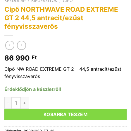
KEZDŐLAP
/
KIEGÉSZÍTŐK
/
CIPŐ
Cipő NORTHWAVE ROAD EXTREME
GT 2 44,5 antracit/ezüst
fényvisszaverős
86 990
Ft
Cipő NW ROAD EXTREME GT 2 – 44,5 antracit/ezüst
fényvisszaverős
Érdeklődjön a készletről!
Cipő NORTHWAVE ROAD EXTREME GT 2 44,5 antracit/ezüst 
KOSÁRBA TESZEM