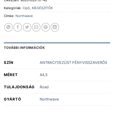
Cikkszám:
80201020-57-42
Kategóriák:
Cipő
,
KIEGÉSZÍTŐK
Címke:
Northwave
TOVÁBBI INFORMÁCIÓK
SZÍN
ANTRACIT/EZÜST FÉNYVISSZAVERŐS
MÉRET
44,5
TULAJDONSÁG
Road
GYÁRTÓ
Northwave