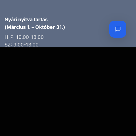
Nyári nyitva tartás
(Március 1. – Október 31.)
H-P: 10.00-18.00
SZ: 9.00-13.00
Téli nyitva tartás
(November 1. – Február 28.)
H-P: 10.00-17.00
SZ: 10.00-13.00