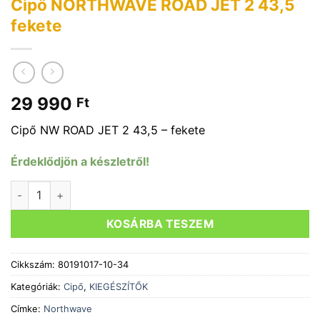
Cipő NORTHWAVE ROAD JET 2 43,5
fekete
29 990
Ft
Cipő NW ROAD JET 2 43,5 – fekete
Érdeklődjön a készletről!
Cipő NORTHWAVE ROAD JET 2 43,5 fekete mennyiség
KOSÁRBA TESZEM
Cikkszám:
80191017-10-34
Kategóriák:
Cipő
,
KIEGÉSZÍTŐK
Címke:
Northwave