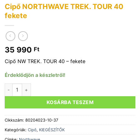
Cipő NORTHWAVE TREK. TOUR 40
fekete
35 990
Ft
Cipő NW TREK. TOUR 40 – fekete
Érdeklődjön a készletről!
Cipő NORTHWAVE TREK. TOUR 40 fekete mennyiség
KOSÁRBA TESZEM
Cikkszám:
80204023-10-37
Kategóriák:
Cipő
,
KIEGÉSZÍTŐK
Címke:
Northwave