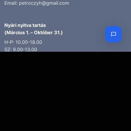
Email:
petroczyh@gmail.com
Nyári nyitva tartás
(Március 1. – Október 31.)
H-P: 10.00-18.00
SZ: 9.00-13.00
Téli nyitva tartás
(November 1. – Február 28.)
H-P: 10.00-17.00
SZ: 10.00-13.00