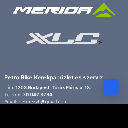
Petro Bike Kerékpár üzlet és szerviz
Cím:
1203 Budapest, Török Flóris u. 13.
Telefon:
70 947 3786
Email:
petroczyh@gmail.com
Nyári nyitva tartás