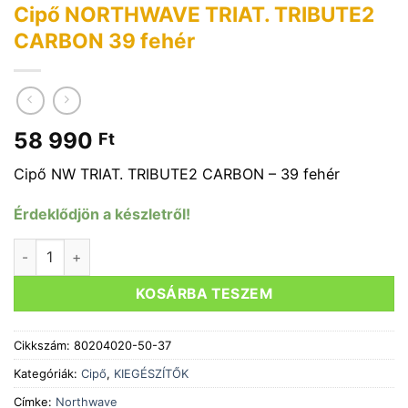
Cipő NORTHWAVE TRIAT. TRIBUTE2
CARBON 39 fehér
58 990
Ft
Cipő NW TRIAT. TRIBUTE2 CARBON – 39 fehér
Érdeklődjön a készletről!
Cipő NORTHWAVE TRIAT. TRIBUTE2 CARBON 39 fehér menn
KOSÁRBA TESZEM
Cikkszám:
80204020-50-37
Kategóriák:
Cipő
,
KIEGÉSZÍTŐK
Címke:
Northwave