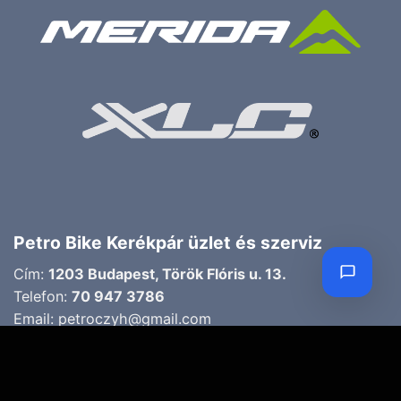
Petro Bike Kerékpár üzlet és szerviz
Cím:
1203 Budapest, Török Flóris u. 13.
Telefon:
70 947 3786
Email:
petroczyh@gmail.com
Nyári nyitva tartás