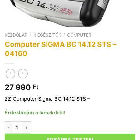
KEZDŐLAP
/
KIEGÉSZÍTŐK
/
COMPUTER
Computer SIGMA BC 14.12 STS –
04160
27 990
Ft
ZZ_Computer Sigma BC 14.12 STS –
Érdeklődjön a készletről!
Computer SIGMA BC 14.12 STS - 04160 mennyiség
KOSÁRBA TESZEM