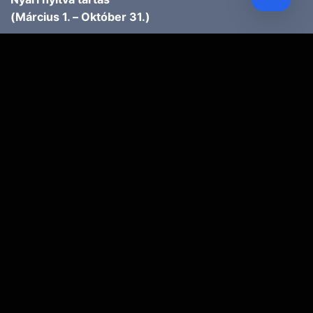
(Március 1. – Október 31.)
H-P: 10.00-18.00
SZ: 9.00-13.00
Téli nyitva tartás
(November 1. – Február 28.)
H-P: 10.00-17.00
SZ: 10.00-13.00