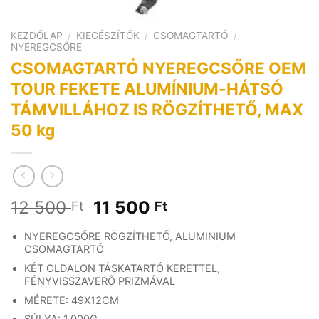
KEZDŐLAP
/
KIEGÉSZÍTŐK
/
CSOMAGTARTÓ
/
NYEREGCSŐRE
CSOMAGTARTÓ NYEREGCSŐRE OEM
TOUR FEKETE ALUMÍNIUM-HÁTSÓ
TÁMVILLÁHOZ IS RÖGZÍTHETŐ, MAX
50 kg
Original
Current
12 500
11 500
Ft
Ft
price
price
NYEREGCSŐRE RÖGZÍTHETŐ, ALUMINIUM
was:
is:
CSOMAGTARTÓ
12
11
KÉT OLDALON TÁSKATARTÓ KERETTEL,
500 Ft.
500 Ft.
FÉNYVISSZAVERŐ PRIZMÁVAL
MÉRETE: 49X12CM