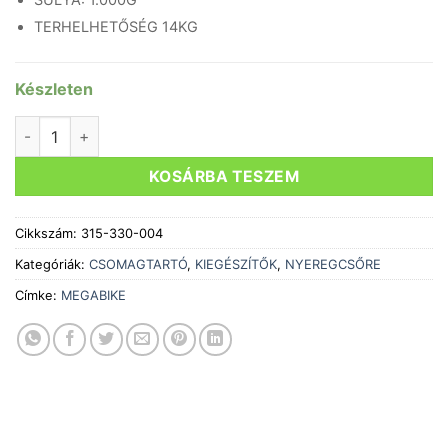
SÚLYA: 1.000G
TERHELHETŐSÉG 14KG
Készleten
CSOMAGTARTÓ NYEREGCSŐRE OEM TOUR FEKETE ALUMÍNIU
KOSÁRBA TESZEM
Cikkszám:
315-330-004
Kategóriák:
CSOMAGTARTÓ
,
KIEGÉSZÍTŐK
,
NYEREGCSŐRE
Címke:
MEGABIKE