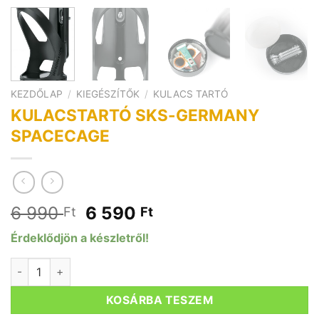
KEZDŐLAP
/
KIEGÉSZÍTŐK
/
KULACS TARTÓ
KULACSTARTÓ SKS-GERMANY
SPACECAGE
Original
Current
6 990
6 590
Ft
Ft
price
price
Érdeklődjön a készletről!
was:
is:
6
6
KULACSTARTÓ SKS-GERMANY SPACECAGE mennyiség
990 Ft.
590 Ft.
KOSÁRBA TESZEM