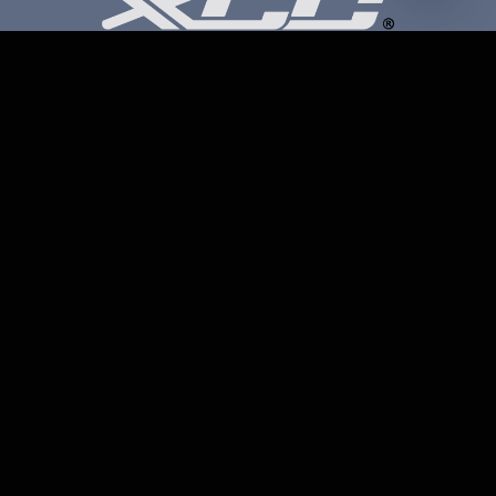
Petro Bike Kerékpár üzlet és szerviz
Cím:
1203 Budapest, Török Flóris u. 13.
Telefon:
70 947 3786
Email:
petroczyh@gmail.com
Nyári nyitva tartás
(Március 1. – Október 31.)
H-P: 10.00-18.00
SZ: 9.00-13.00