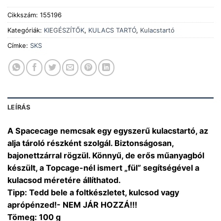
Cikkszám:
155196
Kategóriák:
KIEGÉSZÍTŐK
,
KULACS TARTÓ
,
Kulacstartó
Címke:
SKS
LEÍRÁS
A Spacecage nemcsak egy egyszerű kulacstartó, az
alja tároló részként szolgál. Biztonságosan,
bajonettzárral rögzül. Könnyű, de erős műanyagból
készült, a Topcage-nél ismert „fül” segítségével a
kulacsod méretére állíthatod.
Tipp: Tedd bele a foltkészletet, kulcsod vagy
aprópénzed!- NEM JÁR HOZZÁ!!!
Tömeg: 100 g