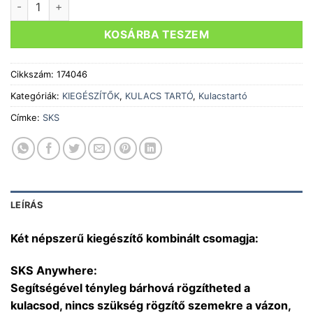
990 Ft.
390 Ft.
KOSÁRBA TESZEM
Cikkszám:
174046
Kategóriák:
KIEGÉSZÍTŐK
,
KULACS TARTÓ
,
Kulacstartó
Címke:
SKS
LEÍRÁS
Két népszerű kiegészítő kombinált csomagja:
SKS Anywhere:
Segítségével tényleg bárhová rögzítheted a
kulacsod, nincs szükség rögzítő szemekre a vázon,