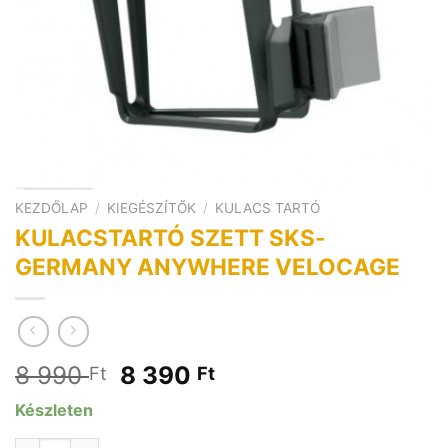
KEZDŐLAP
/
KIEGÉSZÍTŐK
/
KULACS TARTÓ
KULACSTARTÓ SZETT SKS-
GERMANY ANYWHERE VELOCAGE
Original
Current
8 990
8 390
Ft
Ft
price
price
Készleten
was:
is:
8
8
KULACSTARTÓ SZETT SKS-GERMANY ANYWHERE VELOCAG