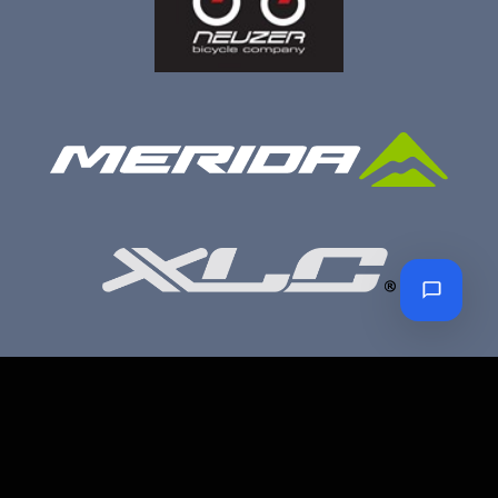
Petro Bike Kerékpár üzlet és szerviz
Cím:
1203 Budapest, Török Flóris u. 13.
Telefon:
70 947 3786