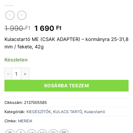
Original
Current
1 990
1 690
Ft
Ft
price
price
Kulacstartó ME (CSAK ADAPTER) – kormányra 25-31,8
was:
is:
mm / fekete, 42g
1
1
990 Ft.
690 Ft.
Készleten
Kulacstartóhoz konzol kormányra MERIDA Alu, 25-31,8 mm -
KOSÁRBA TESZEM
Cikkszám:
2137005585
Kategóriák:
KIEGÉSZÍTŐK
,
KULACS TARTÓ
,
Kulacstartó
Címke:
MERIDA