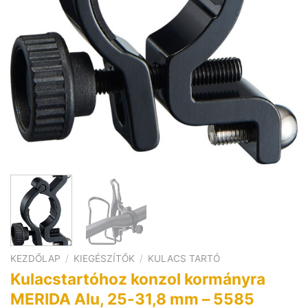
KEZDŐLAP
/
KIEGÉSZÍTŐK
/
KULACS TARTÓ
Kulacstartóhoz konzol kormányra
MERIDA Alu, 25-31,8 mm – 5585