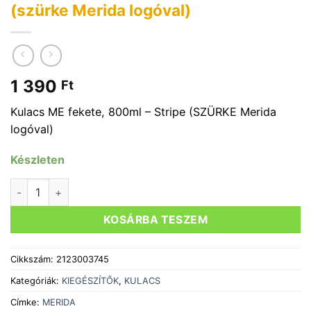
(szürke Merida logóval)
1 390
Ft
Kulacs ME fekete, 800ml – Stripe (SZÜRKE Merida
logóval)
Készleten
Kulacs MERIDA STRIPE fekete, 800ml (szürke Merida logóva
KOSÁRBA TESZEM
Cikkszám:
2123003745
Kategóriák:
KIEGÉSZÍTŐK
,
KULACS
Címke:
MERIDA