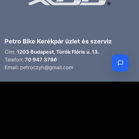
Petro Bike Kerékpár üzlet és szerviz
Cím:
1203 Budapest, Török Flóris u. 13.
Telefon:
70 947 3786
Email:
petroczyh@gmail.com
Nyári nyitva tartás
(Március 1. – Október 31.)
H-P: 10.00-18.00
SZ: 9.00-13.00