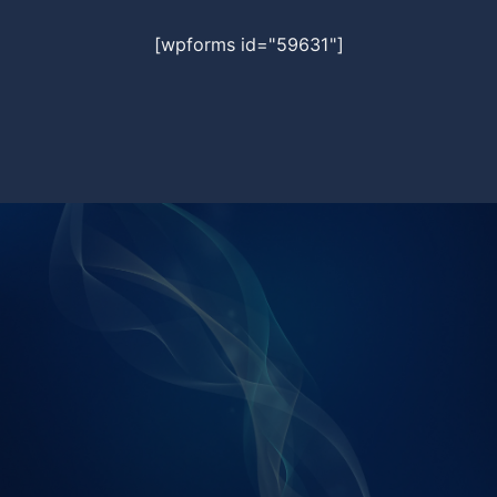
[wpforms id="59631"]