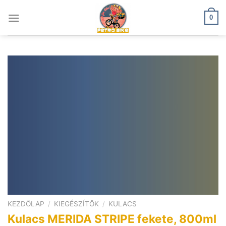
Skip
to
0
content
KEZDŐLAP
/
KIEGÉSZÍTŐK
/
KULACS
Kulacs MERIDA STRIPE fekete, 800ml