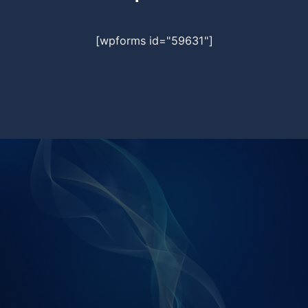
[wpforms id="59631"]