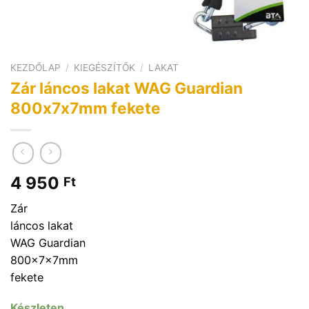
KEZDŐLAP
/
KIEGÉSZÍTŐK
/
LAKAT
Zár láncos lakat WAG Guardian
800x7x7mm fekete
4 950
Ft
Zár
láncos lakat
WAG Guardian
800x7x7mm
fekete
Készleten