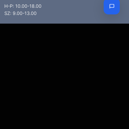
H-P: 10.00-18.00
SZ: 9.00-13.00
Téli nyitva tartás
(November 1. – Február 28.)
H-P: 10.00-17.00
SZ: 10.00-13.00