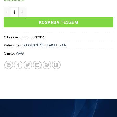
Zár láncos lakat WAG Guardian 800x7x7mm fekete mennyis
KOSÁRBA TESZEM
Cikkszám:
TZ 588002651
Kategóriák:
KIEGÉSZÍTŐK
,
LAKAT
,
ZÁR
Címke:
WAG