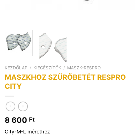
KEZDŐLAP
/
KIEGÉSZÍTŐK
/
MASZK-RESPRO
MASZKHOZ SZŰRŐBETÉT RESPRO
CITY
8 600
Ft
City-M-L mérethez