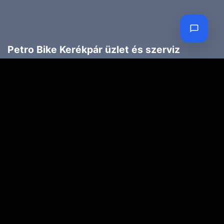
Petro Bike Kerékpár üzlet és szerviz
Cím:
1203 Budapest, Török Flóris u. 13.
Telefon:
70 947 3786
Email:
petroczyh@gmail.com
Nyári nyitva tartás
(Március 1. – Október 31.)
H-P: 10.00-18.00
SZ: 9.00-13.00
Téli nyitva tartás
(November 1. – Február 28.)