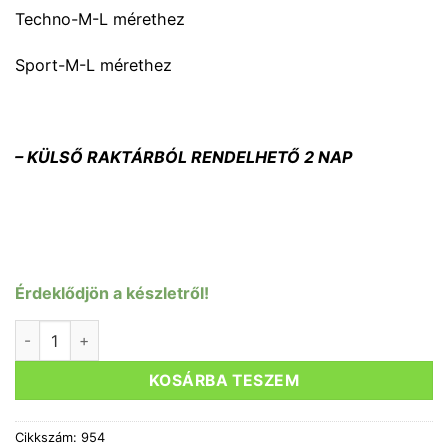
Techno-M-L mérethez
Sport-M-L mérethez
– KÜLSŐ RAKTÁRBÓL RENDELHETŐ 2 NAP
Érdeklődjön a készletről!
MASZKHOZ SZŰRŐBETÉT RESPRO CITY mennyiség
KOSÁRBA TESZEM
Cikkszám:
954