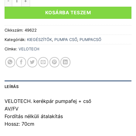
KOSÁRBA TESZEM
Cikkszám:
49622
Kategóriák:
KIEGÉSZÍTŐK
,
PUMPA CSŐ
,
PUMPACSŐ
Címke:
VELOTECH
LEÍRÁS
VELOTECH. kerékpár pumpafej + cső
AV/FV
Fordítás nélküli átalakítás
Hossz: 70cm