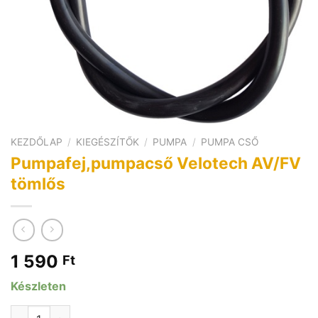
KEZDŐLAP
/
KIEGÉSZÍTŐK
/
PUMPA
/
PUMPA CSŐ
Pumpafej,pumpacső Velotech AV/FV
tömlős
1 590
Ft
Készleten
Pumpafej,pumpacső Velotech AV/FV tömlős mennyiség