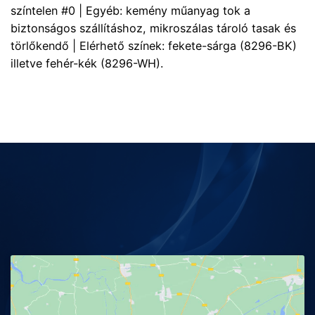
színtelen #0 | Egyéb: kemény műanyag tok a
biztonságos szállításhoz, mikroszálas tároló tasak és
törlőkendő | Elérhető színek: fekete-sárga (8296-BK)
illetve fehér-kék (8296-WH).