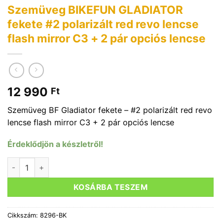
Szemüveg BIKEFUN GLADIATOR
fekete #2 polarizált red revo lencse
flash mirror C3 + 2 pár opciós lencse
12 990
Ft
Szemüveg BF Gladiator fekete – #2 polarizált red revo
lencse flash mirror C3 + 2 pár opciós lencse
Érdeklődjön a készletről!
Szemüveg BIKEFUN GLADIATOR fekete #2 polarizált red revo l
KOSÁRBA TESZEM
Cikkszám:
8296-BK