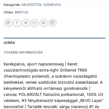
Kategóriák:
KIEGÉSZÍTŐK
,
SZEMÜVEG
Címke:
BIKEFUN
LEÍRÁS
TOVÁBBI INFORMÁCIÓK
Kerékpáros, sport napszemüveg | Keret:
csúcstechnológiás extra-light Grillamid TR90
(thermoplastic poliamid), a szárakon csúszásgátló
betétekkel, remek szellőzést biztosító kialakítással. A
kényelemről állítható orrtámasz gondoskodik |
Lencse: POLARIZÁLT füstszínű polikarbonát, 100% UV
védelem, #3 fényáteresztő képességgel „REVO Layer”
bevonattal | Tartalék lencsék: sárga (narancs) #1 és