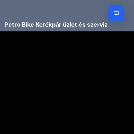
Petro Bike Kerékpár üzlet és szerviz
Cím:
1203 Budapest, Török Flóris u. 13.
Telefon:
70 947 3786
Email:
petroczyh@gmail.com
Nyári nyitva tartás
(Március 1. – Október 31.)
H-P: 10.00-18.00
SZ: 9.00-13.00
Téli nyitva tartás
(November 1. – Február 28.)