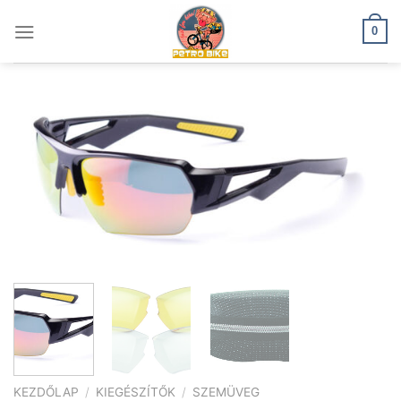
Skip
to
0
content
KEZDŐLAP
/
KIEGÉSZÍTŐK
/
SZEMÜVEG