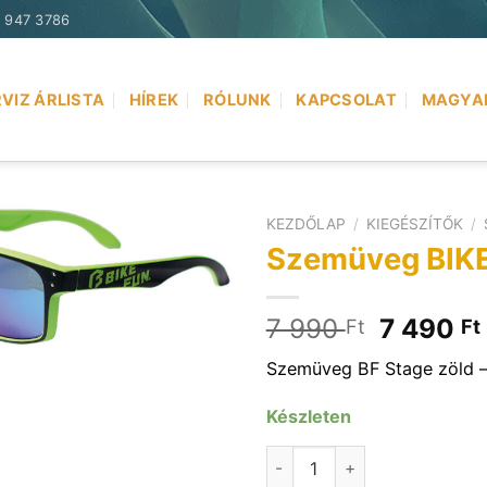
) 947 3786
VIZ ÁRLISTA
HÍREK
RÓLUNK
KAPCSOLAT
MAGYA
KEZDŐLAP
/
KIEGÉSZÍTŐK
/
Szemüveg BIK
Original
7 990
7 490
Ft
Ft
price
Szemüveg BF Stage zöld 
was:
7
Készleten
990 Ft.
Szemüveg BIKEFUN STAGE z