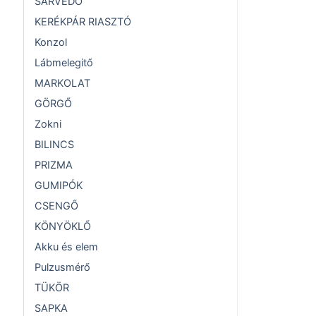
SÁRVÉDŐ
KERÉKPÁR RIASZTÓ
Konzol
Lábmelegitő
MARKOLAT
GÖRGŐ
Zokni
BILINCS
PRIZMA
GUMIPÓK
CSENGŐ
KÖNYÖKLŐ
Akku és elem
Pulzusmérő
TÜKÖR
SAPKA