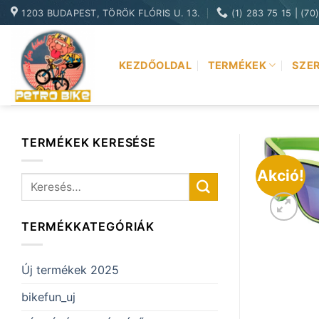
Skip
1203 BUDAPEST, TÖRÖK FLÓRIS U. 13.
(1) 283 75 15 | (70
to
content
KEZDŐOLDAL
TERMÉKEK
SZER
TERMÉKEK KERESÉSE
Akció!
Keresés
a
következőre:
TERMÉKKATEGÓRIÁK
Új termékek 2025
bikefun_uj