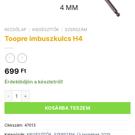
KEZDŐLAP
/
KIEGÉSZÍTŐK
/
SZERSZÁM
Toopre imbuszkulcs H4
699
Ft
Érdeklődjön a készletről!
Toopre imbuszkulcs H4 mennyiség
KOSÁRBA TESZEM
Cikkszám:
47013
Kategóriák:
KIEGÉSZÍTŐK
,
SZERSZÁM
,
Új termékek 2025