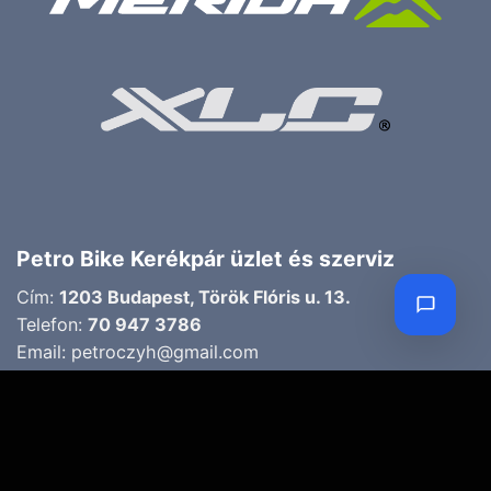
Petro Bike Kerékpár üzlet és szerviz
Cím:
1203 Budapest, Török Flóris u. 13.
Telefon:
70 947 3786
Email:
petroczyh@gmail.com
Nyári nyitva tartás
(Március 1. – Október 31.)