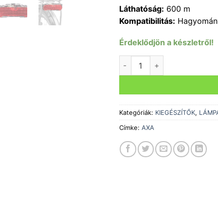
Láthatóság:
600 m
Kompatibilitás:
Hagyomány
Érdeklődjön a készletről!
LÁMPA HÁTSÓ DINAMÓS SL
Kategóriák:
KIEGÉSZÍTŐK
,
LÁMP
Címke:
AXA