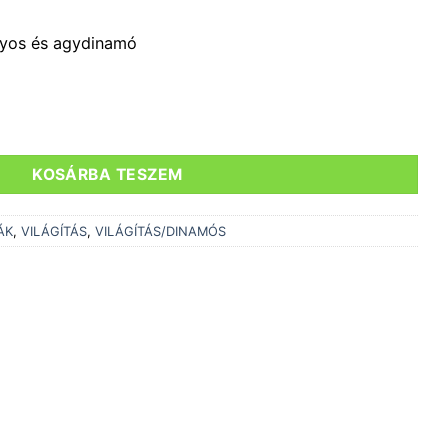
os és agydinamó
IM STEADY 80MM CSOMAGTARTÓRA mennyiség
KOSÁRBA TESZEM
ÁK
,
VILÁGÍTÁS
,
VILÁGÍTÁS/DINAMÓS