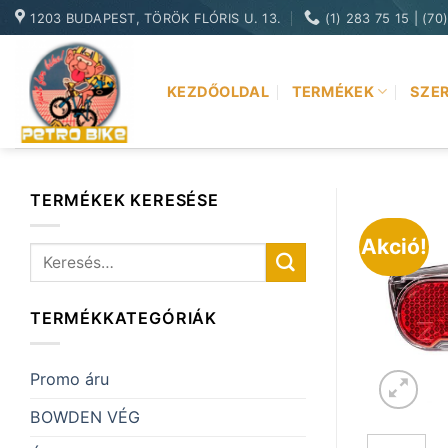
Skip
1203 BUDAPEST, TÖRÖK FLÓRIS U. 13.
(1) 283 75 15 | (70
to
content
KEZDŐOLDAL
TERMÉKEK
SZER
TERMÉKEK KERESÉSE
Akció!
Keresés
a
következőre:
TERMÉKKATEGÓRIÁK
Promo áru
BOWDEN VÉG