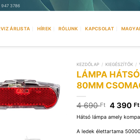
) 947 3786
VIZ ÁRLISTA
HÍREK
RÓLUNK
KAPCSOLAT
MAGYA
KEZDŐLAP
/
KIEGÉSZÍTŐK
/
LÁMPA HÁTSÓ
80MM CSOMA
Original
4 690
4 390
Ft
Ft
price
Hátsó lámpa amely kompati
was:
4
A ledek élettartama 50000
690 Ft.