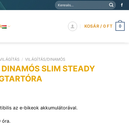
Keresés
a
következőre:
KOSÁR /
0
FT
R
0
VILÁGÍTÁS
/
VILÁGÍTÁS/DINAMÓS
 DINAMÓS SLIM STEADY
GTARTÓRA
Current
price
bilis az e-bikeok akkumulátorával.
is:
4
 óra.
390 Ft.