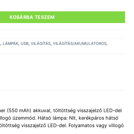
- JY-7043+JY6080A mennyiség
KOSÁRBA TESZEM
a
,
LÁMPÁK
,
USB
,
VILÁGÍTÁS
,
VILÁGÍTÁS/AKUMULATOROS
,
mer (550 mAh) akkuval, töltöttség visszajelző LED-del
illogó üzemmód. Hátsó lámpa: Nit, kerékpáros hátsó
öltöttség visszajelző LED-del. Folyamatos vagy villogó