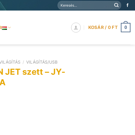
Keresés
a
következőre:
KOSÁR /
0
FT
R
0
VILÁGÍTÁS
/
VILÁGÍTÁS/USB
JET szett – JY-
0A
Current
price
is:
7
590 Ft.