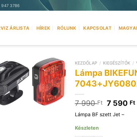
) 947 3786
VIZ ÁRLISTA
HÍREK
RÓLUNK
KAPCSOLAT
MAGYA
KEZDŐLAP
/
KIEGÉSZÍTŐK
/
Lámpa BIKEFUN 
7043+JY608
Original
7 990
7 590
Ft
Ft
price
Lámpa BF szett Jet –
was:
7
Készleten
990 Ft.