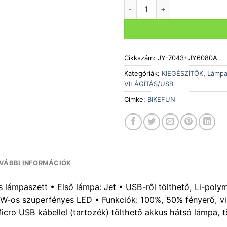
Lámpa BIKEFUN JET szett 
Cikkszám:
JY-7043+JY6080A
Kategóriák:
KIEGÉSZÍTŐK
,
Lámp
VILÁGÍTÁS/USB
Címke:
BIKEFUN
VÁBBI INFORMÁCIÓK
 lámpaszett • Első lámpa: Jet • USB-ről tölthető, Li-poly
 W-os szuperfényes LED • Funkciók: 100%, 50% fényerő, v
Micro USB kábellel (tartozék) tölthető akkus hátsó lámpa, t