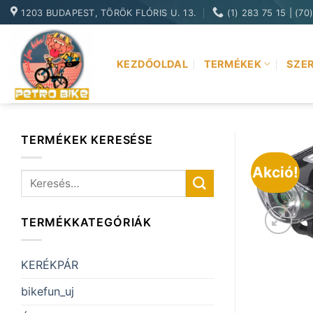
Skip
1203 BUDAPEST, TÖRÖK FLÓRIS U. 13.
(1) 283 75 15 | (70
to
content
KEZDŐOLDAL
TERMÉKEK
SZER
TERMÉKEK KERESÉSE
Akció!
Keresés
a
következőre:
TERMÉKKATEGÓRIÁK
KERÉKPÁR
bikefun_uj