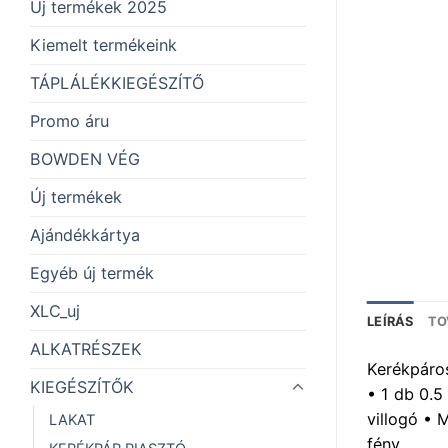
Új termékek 2025
Kiemelt termékeink
TÁPLÁLÉKKIEGÉSZÍTŐ
Promo áru
BOWDEN VÉG
Új termékek
Ajándékkártya
Egyéb új termék
XLC_uj
LEÍRÁS
TO
ALKATRÉSZEK
Kerékpáros
KIEGÉSZÍTŐK
• 1 db 0.5
villogó • 
LAKAT
fény.