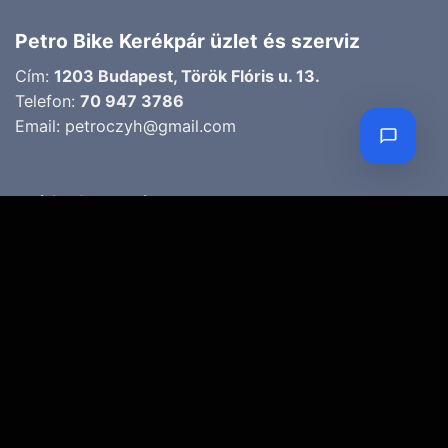
Petro Bike Kerékpár üzlet és szerviz
Cím:
1203 Budapest, Török Flóris u. 13.
Telefon:
70 947 3786
Email:
petroczyh@gmail.com
Nyári nyitva tartás
(Március 1. – Október 31.)
H-P: 10.00-18.00
SZ: 9.00-13.00
Téli nyitva tartás
(November 1. – Február 28.)
H-P: 10.00-17.00
SZ: 10.00-13.00