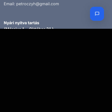
Email:
petroczyh@gmail.com
Nyári nyitva tartás
(Március 1. – Október 31.)
H-P: 10.00-18.00
SZ: 9.00-13.00
Téli nyitva tartás
(November 1. – Február 28.)
H-P: 10.00-17.00
SZ: 10.00-13.00