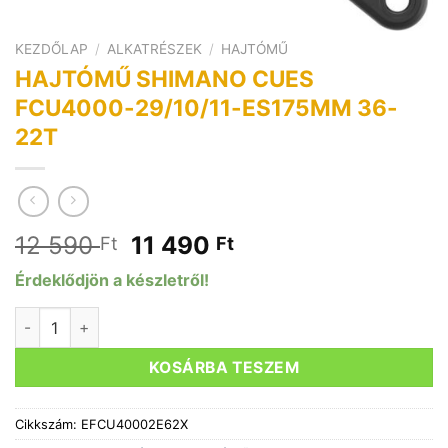
KEZDŐLAP
/
ALKATRÉSZEK
/
HAJTÓMŰ
HAJTÓMŰ SHIMANO CUES
FCU4000-29/10/11-ES175MM 36-
22T
Original
Current
12 590
11 490
Ft
Ft
price
price
Érdeklődjön a készletről!
was:
is:
12
11
HAJTÓMŰ SHIMANO CUES FCU4000-29/10/11-ES175MM 36
590 Ft.
490 Ft.
KOSÁRBA TESZEM
Cikkszám:
EFCU40002E62X