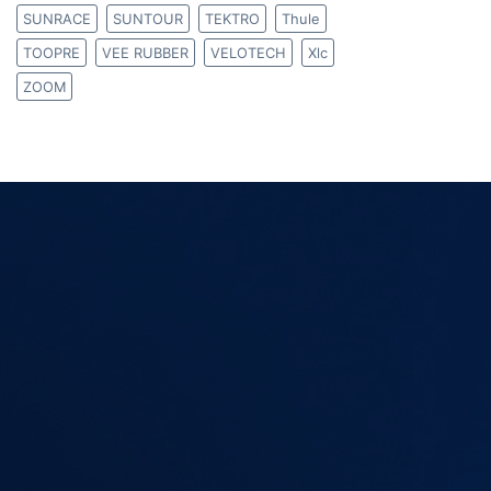
SUNRACE
SUNTOUR
TEKTRO
Thule
TOOPRE
VEE RUBBER
VELOTECH
Xlc
ZOOM