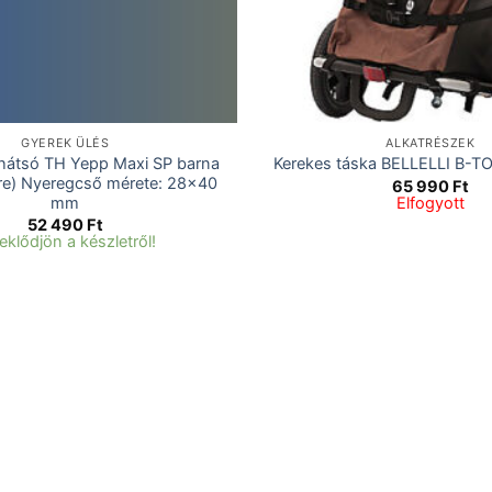
GYEREK ÜLÉS
ALKATRÉSZEK
hátsó TH Yepp Maxi SP barna
Kerekes táska BELLELLI B-T
re) Nyeregcső mérete: 28×40
65 990
Ft
mm
Elfogyott
52 490
Ft
eklődjön a készletről!