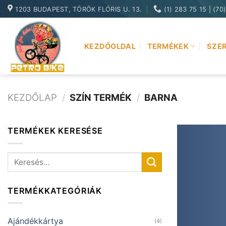
Skip
1203 BUDAPEST, TÖRÖK FLÓRIS U. 13.
(1) 283 75 15 | (70
to
content
KEZDŐOLDAL
TERMÉKEK
SZER
KEZDŐLAP
/
SZÍN TERMÉK
/
BARNA
TERMÉKEK KERESÉSE
Keresés
a
következőre:
TERMÉKKATEGÓRIÁK
Ajándékkártya
(4)