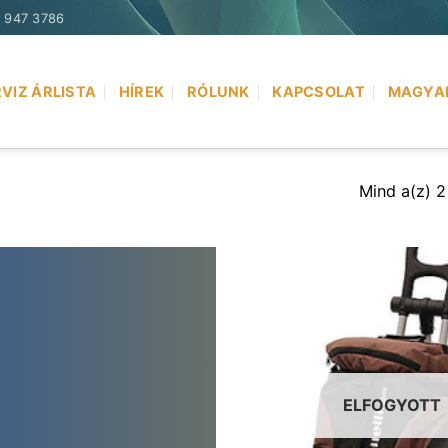
) 947 3786
VIZ ÁRLISTA
HÍREK
RÓLUNK
KAPCSOLAT
MAGYA
Mind a(z) 2
ELFOGYOTT