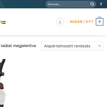
Keresés
a
következőre:
KOSÁR /
0
FT
R
0
 találat megjelenítve