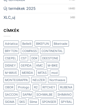
Új termékek 2025
(446)
XLC_uj
(49)
CÍMKÉK
Adriatica
Bellelli
BIKEFUN
Biketrade
BRYTON
COMPASS
CONTINENTAL
CSEPEL
CST
DDK
DEESTONE
DISNEY
GEPIDA
KMC
M-BIKE
M-WAVE
MERIDA
MITAS
mod
MONTEGRAPPA
NEUZER
Northwave
OBOR
Prologo
R2
RITCHEY
RUBENA
SACCON
SAPIM
SCHWALBE
SHIMANO
SIGMA
SKS
Slime
SPONSER
SPYRAL