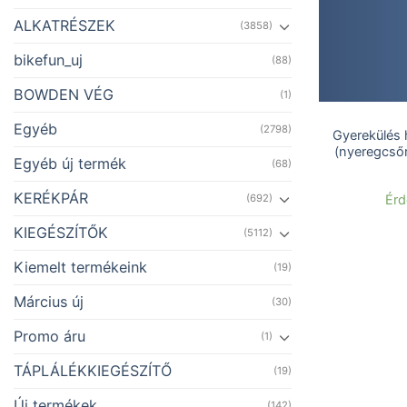
ALKATRÉSZEK
(3858)
bikefun_uj
(88)
BOWDEN VÉG
(1)
Egyéb
(2798)
Gyerekülés 
(nyeregcső
Egyéb új termék
(68)
KERÉKPÁR
Érd
(692)
KIEGÉSZÍTŐK
(5112)
Kiemelt termékeink
(19)
Március új
(30)
Promo áru
(1)
TÁPLÁLÉKKIEGÉSZÍTŐ
(19)
Új termékek
(142)