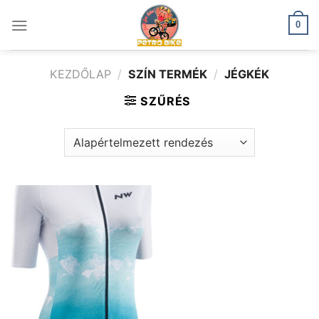
Skip
to
0
content
KEZDŐLAP
/
SZÍN TERMÉK
/
JÉGKÉK
SZŰRÉS