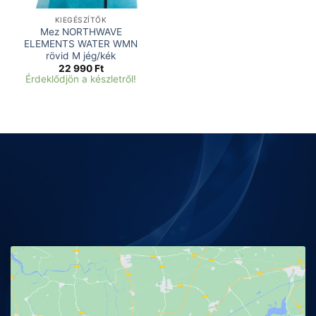
KIEGÉSZÍTŐK
Mez NORTHWAVE
ELEMENTS WATER WMN
rövid M jég/kék
22 990
Ft
Érdeklődjön a készletről!