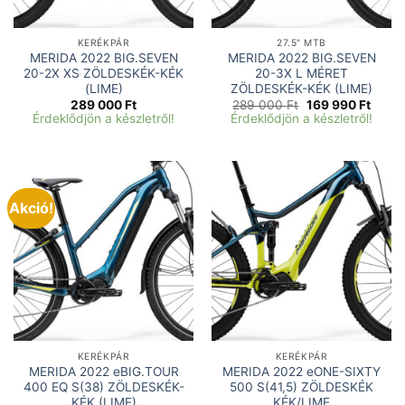
KERÉKPÁR
27.5" MTB
MERIDA 2022 BIG.SEVEN
MERIDA 2022 BIG.SEVEN
20-2X XS ZÖLDESKÉK-KÉK
20-3X L MÉRET
(LIME)
ZÖLDESKÉK-KÉK (LIME)
Original
Curre
289 000
Ft
289 000
Ft
169 990
Ft
price
price
Érdeklődjön a készletről!
Érdeklődjön a készletről!
was:
is:
289
169
000 Ft.
990 F
Akció!
KERÉKPÁR
KERÉKPÁR
MERIDA 2022 eBIG.TOUR
MERIDA 2022 eONE-SIXTY
400 EQ S(38) ZÖLDESKÉK-
500 S(41,5) ZÖLDESKÉK
KÉK (LIME)
KÉK/LIME