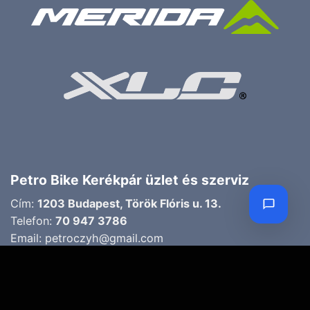
Petro Bike Kerékpár üzlet és szerviz
Cím:
1203 Budapest, Török Flóris u. 13.
Telefon:
70 947 3786
Email:
petroczyh@gmail.com
Nyári nyitva tartás
(Március 1. – Október 31.)