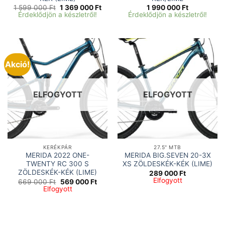
Original
Current
1 599 000
Ft
1 369 000
Ft
1 990 000
Ft
price
price
Érdeklődjön a készletről!
Érdeklődjön a készletről!
was:
is:
1
1
599
369
000 Ft.
000 Ft.
Akció!
ELFOGYOTT
ELFOGYOTT
KERÉKPÁR
27.5" MTB
MERIDA 2022 ONE-
MERIDA BIG.SEVEN 20-3X
TWENTY RC 300 S
XS ZÖLDESKÉK-KÉK (LIME)
ZÖLDESKÉK-KÉK (LIME)
289 000
Ft
Elfogyott
Original
Current
669 000
Ft
569 000
Ft
price
price
Elfogyott
was:
is:
669
569
000 Ft.
000 Ft.