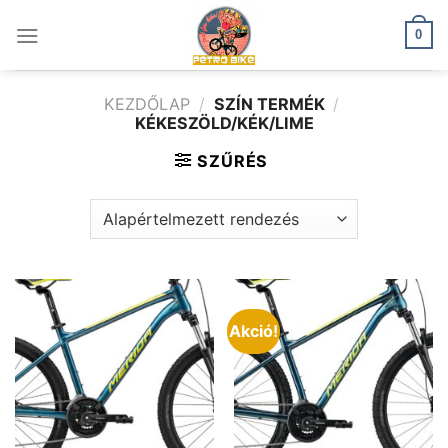
Skip
to
0
content
KEZDŐLAP
/
SZÍN TERMÉK
/
KÉKESZÖLD/KÉK/LIME
SZŰRÉS
Akció!