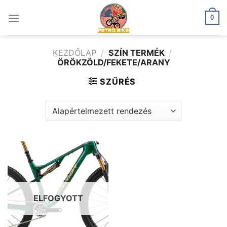
Skip
to
0
content
KEZDŐLAP
/
SZÍN TERMÉK
/
ÖRÖKZÖLD/FEKETE/ARANY
SZŰRÉS
ELFOGYOTT