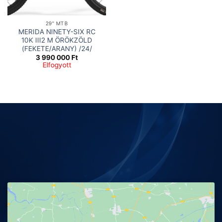
29" MTB
MERIDA NINETY-SIX RC
10K III2 M ÖRÖKZÖLD
(FEKETE/ARANY) /24/
3 990 000
Ft
Elfogyott