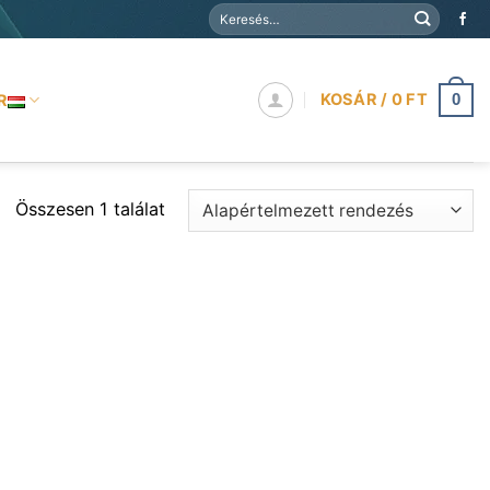
Keresés
a
következőre:
KOSÁR /
0
FT
R
0
Összesen 1 találat