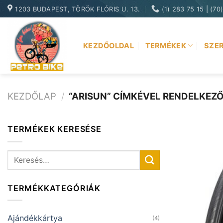
Skip
1203 BUDAPEST, TÖRÖK FLÓRIS U. 13.
(1) 283 75 15 | (70
to
content
KEZDŐOLDAL
TERMÉKEK
SZER
KEZDŐLAP
/
“ARISUN” CÍMKÉVEL RENDELKEZ
TERMÉKEK KERESÉSE
Keresés
a
következőre:
TERMÉKKATEGÓRIÁK
Ajándékkártya
(4)