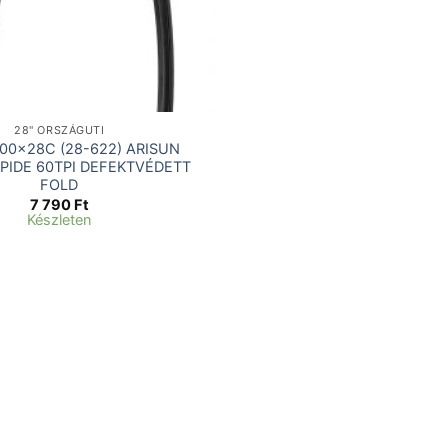
28" ORSZÁGUTI
00×28C (28-622) ARISUN
PIDE 60TPI DEFEKTVÉDETT
FOLD
7 790
Ft
Készleten