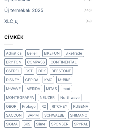
Új termékek 2025
(446)
XLC_uj
(49)
CÍMKÉK
Adriatica
Bellelli
BIKEFUN
Biketrade
BRYTON
COMPASS
CONTINENTAL
CSEPEL
CST
DDK
DEESTONE
DISNEY
GEPIDA
KMC
M-BIKE
M-WAVE
MERIDA
MITAS
mod
MONTEGRAPPA
NEUZER
Northwave
OBOR
Prologo
R2
RITCHEY
RUBENA
SACCON
SAPIM
SCHWALBE
SHIMANO
SIGMA
SKS
Slime
SPONSER
SPYRAL