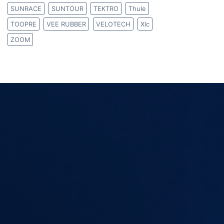
SUNRACE
SUNTOUR
TEKTRO
Thule
TOOPRE
VEE RUBBER
VELOTECH
Xlc
ZOOM