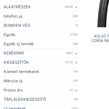
ALKATRÉSZEK
(3858)
bikefun_uj
(88)
BOWDEN VÉG
(1)
Egyéb
(2798)
KÜLSŐ 7
CORSA RA
Egyéb új termék
(68)
KERÉKPÁR
(692)
KIEGÉSZÍTŐK
(5112)
Kiemelt termékeink
(19)
Március új
(30)
Promo áru
(1)
TÁPLÁLÉKKIEGÉSZÍTŐ
(19)
Új termékek
(142)