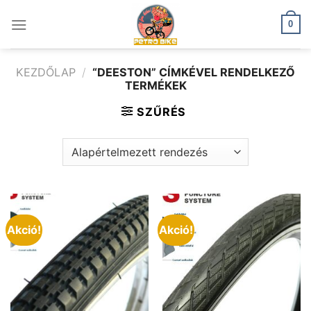
Skip
to
0
content
KEZDŐLAP
/
“DEESTON” CÍMKÉVEL RENDELKEZŐ
TERMÉKEK
SZŰRÉS
Akció!
Akció!