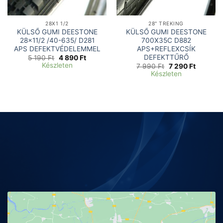
28X1 1/2
28" TREKING
KÜLSŐ GUMI DEESTONE
KÜLSŐ GUMI DEESTONE
28×11/2 /40-635/ D281
700X35C D882
APS DEFEKTVÉDELEMMEL
APS+REFLEXCSÍK
DEFEKTTŰRŐ
Original
Current
5 190
Ft
4 890
Ft
price
price
Készleten
Original
Current
7 990
Ft
7 290
Ft
was:
is:
price
price
Készleten
5
4
was:
is:
190 Ft.
890 Ft.
7
7
990 Ft.
290 Ft.